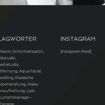
LAGWÖRTER
INSTAGRAM
kerin, Schönheitssalon,
[instagram-feed]
ikstudio,
itsstudio,
fernung, Aqua Facial,
edling, Klassische
tsbehandlung, Make-
hnaufhellung, Lash
, Lymphdrainage –
therapie